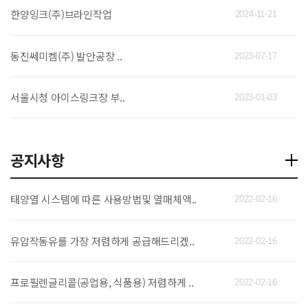
한양잉크(주)브라인작업
2024-11-21
동진쎄미켐(주) 발안공장 ..
2023-07-17
서울시청 아이스링크장 부..
2023-01-03
공지사항
태양열 시스템에 따른 사용방법및 열매체액..
2022-02-16
유압작동유를 가장 저렴하게 공급해드리겠..
2022-02-16
프로필렌글리콜(공업용, 식품용) 저렴하게 ..
2022-02-16