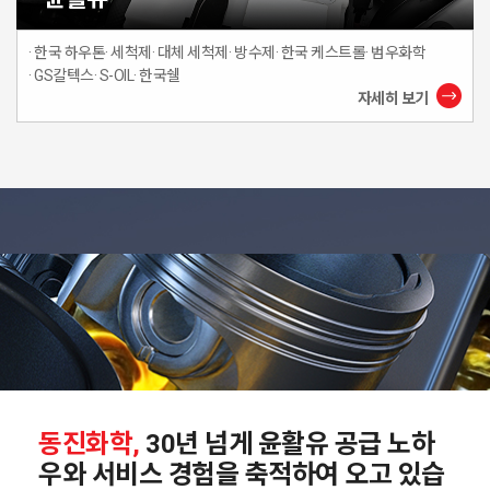
· 한국 하우톤
· 세척제
· 대체 세척제
· 방수제
· 한국 케스트롤
· 범우화학
· GS칼텍스
· S-OIL
· 한국쉘
자세히 보기
동진화학,
30년 넘게 윤활유 공급 노하
우와
서비스 경험을 축적하여 오고 있습