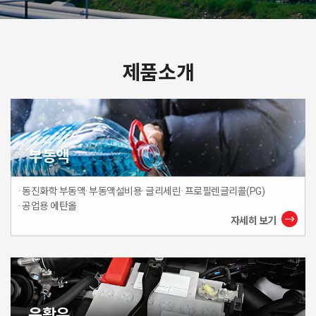
제품소개
부동액
· 동진화학 부동액
· 부동액설비용
· 글리세린
· 프로필렌글리콜(PG)
· 공업용 에탄올
자세히 보기
윤활유